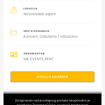
LOKACIJA
Novosadski sajam
VRSTA DOGAĐAJA
Koncert
Odloženo / otkazano
ORGANIZATOR
MK EVENTS RENT
DODAJ U KALENDAR
PODELI DOGAĐAJ SA PRIJATELJIMA
Za ispravan rad prodajnog portala neophodno je