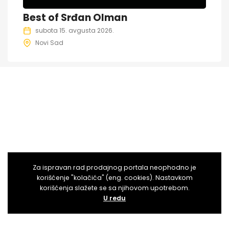
Best of Srđan Olman
subota 15. avgusta 2026.
Novi Sad
Za ispravan rad prodajnog portala neophodno je
korišćenje "kolačića" (eng. cookies). Nastavkom
korišćenja slažete se sa njihovom upotrebom.
U redu