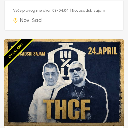
Veče pravog meraka | 03-04.04. | Novosadski sajam
Novi Sad
OTKAZANO