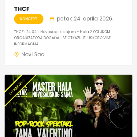
THCF
petak 24. aprila 2026.
KONCERT
THCF | 24.04. | Novosadski sajam – Hala 2 ODLUKOM
ORGANIZATORA DOGAĐAJ SE OTKAZUJE! USKORO VIŠE
INFORMACIJA!
Novi Sad
OTKAZANO