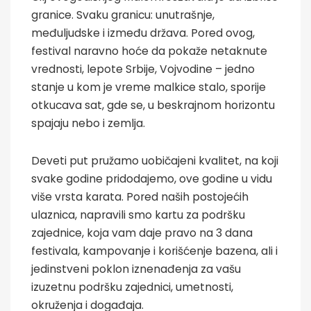
granice. Svaku granicu: unutrašnje,
međuljudske i između država. Pored ovog,
festival naravno hoće da pokaže netaknute
vrednosti, lepote Srbije, Vojvodine – jedno
stanje u kom je vreme malkice stalo, sporije
otkucava sat, gde se, u beskrajnom horizontu
spajaju nebo i zemlja.
Deveti put pružamo uobičajeni kvalitet, na koji
svake godine pridodajemo, ove godine u vidu
više vrsta karata. Pored naših postojećih
ulaznica, napravili smo kartu za podršku
zajednice, koja vam daje pravo na 3 dana
festivala, kampovanje i korišćenje bazena, ali i
jedinstveni poklon iznenađenja za vašu
izuzetnu podršku zajednici, umetnosti,
okruženja i događaja.