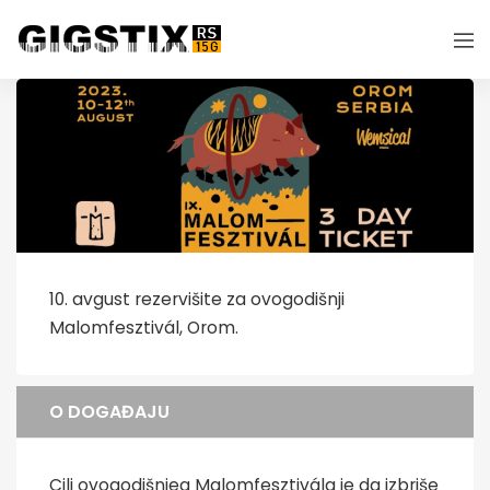
10. avgust rezervišite za ovogodišnji
Malomfesztivál, Orom.
O DOGAĐAJU
Cilj ovogodišnjeg Malomfesztivála je da izbriše