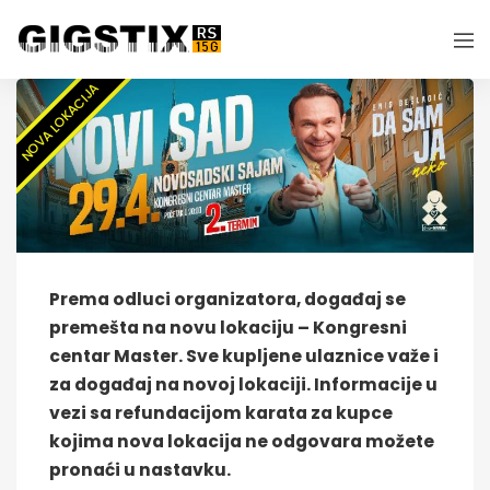
NOVA LOKACIJA
Prema odluci organizatora, događaj se
premešta na novu lokaciju – Kongresni
centar Master. Sve kupljene ulaznice važe i
za događaj na novoj lokaciji. Informacije u
vezi sa refundacijom karata za kupce
kojima nova lokacija ne odgovara možete
pronaći u nastavku.