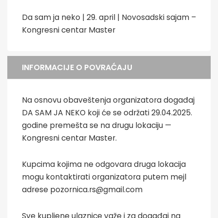
Da sam ja neko | 29. april | Novosadski sajam –
Kongresni centar Master
INFORMACIJE O POVRAĆAJU
Na osnovu obaveštenja organizatora događaj
DA SAM JA NEKO koji će se održati 29.04.2025.
godine premešta se na drugu lokaciju —
Kongresni centar Master.
Kupcima kojima ne odgovara druga lokacija
mogu kontaktirati organizatora putem mejl
adrese pozornica.rs@gmail.com
Sve kupljene ulaznice važe i za događaj na