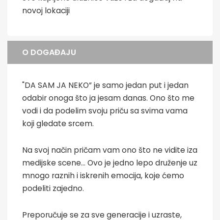
novoj lokaciji
O DOGAĐAJU
"DA SAM JA NEKO” je samo jedan put i jedan
odabir onoga što ja jesam danas. Ono što me
vodi i da podelim svoju priču sa svima vama
koji gledate srcem.
Na svoj način pričam vam ono što ne vidite iza
medijske scene… Ovo je jedno lepo druženje uz
mnogo raznih i iskrenih emocija, koje ćemo
podeliti zajedno.
Preporučuje se za sve generacije i uzraste,