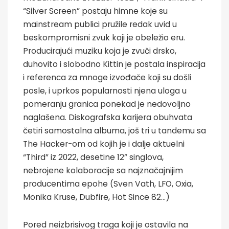
“Silver Screen” postaju himne koje su
mainstream publici pružile redak uvid u
beskompromisni zvuk koji je obeležio eru.
Producirajući muziku koja je zvuči drsko,
duhovito i slobodno Kittin je postala inspiracija
i referenca za mnoge izvođače koji su došli
posle, i uprkos popularnosti njena uloga u
pomeranju granica ponekad je nedovoljno
naglašena. Diskografska karijera obuhvata
četiri samostalna albuma, još tri u tandemu sa
The Hacker-om od kojih je i dalje aktuelni
“Third” iz 2022, desetine 12” singlova,
nebrojene kolaboracije sa najznačajnijim
producentima epohe (Sven Vath, LFO, Oxia,
Monika Kruse, Dubfire, Hot Since 82…)
Pored neizbrisivog traga koji je ostavila na