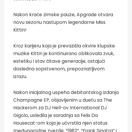
Nakon kraće zimske pauze, Apgrade otvara
novu sezonu nastupom legendarne Miss
Kittin!
Kroz karijeru koja je prevazišla okvire klupske
muzike Kittin je kontinuirano oblikovala zvuk,
estetiku i stav čitave generacije, ostajući
dosledna sopstvenom, prepoznatljivom
izrazu.
Nakon inicijalnog uspeha debitantskog izdanja
Champagne EP, objavljenim u duetu sa The
Hackerom za DJ Hell-ov International DJ
Gigolo, usledila je saradnja sa Felix Da
Housecat-om koja je učvrstila njen status
međunarodne zvezde. “1982”, “Frank Sinatra” i