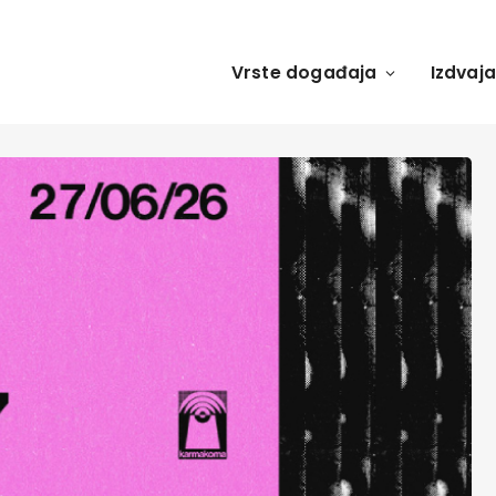
Vrste događaja
Izdvaj