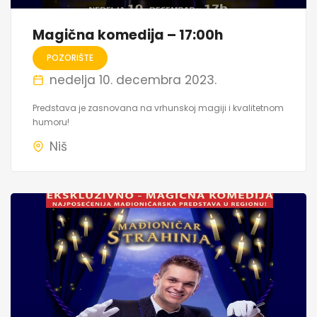
Magična komedija – 17:00h
POZORIŠTE
nedelja 10. decembra 2023.
Predstava je zasnovana na vrhunskoj magiji i kvalitetnom
humoru!
Niš