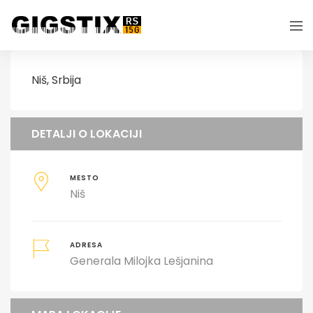
Niš, Srbija
DETALJI O LOKACIJI
MESTO
Niš
ADRESA
Generala Milojka Lešjanina