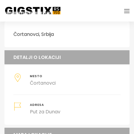
Čortanovci, Srbija
DETALJI O LOKACIJI
MESTO
Čortanovci
ADRESA
Put za Dunav