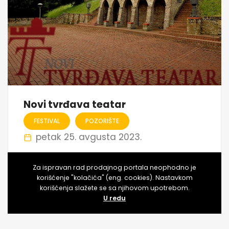
Novi tvrđava teatar
FESTIVAL
POZORIŠTE
petak 25. avgusta 2023.
Ambijentalni pozorišni festival Novi Tvrđava Teatar,
Za ispravan rad prodajnog portala neophodno je
održaće se ove godine deseti put, u predivnom ambijentu
korišćenje "kolačića" (eng. cookies). Nastavkom
Vile Stanković u Čortanovcima od 25. do 30. avgusta.
korišćenja slažete se sa njihovom upotrebom.
Čortanovci
U redu