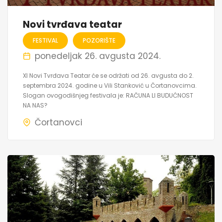
Novi tvrđava teatar
FESTIVAL
POZORIŠTE
ponedeljak 26. avgusta 2024.
XI Novi Tvrđava Teatar će se održati od 26. avgusta do 2.
septembra 2024. godine u Vili Stanković u Čortanovcima.
Slogan ovogodišnjeg festivala je: RAČUNA LI BUDUĆNOST
NA NAS?
Čortanovci