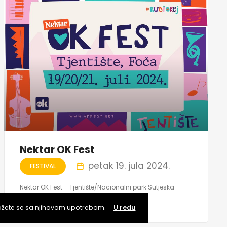
Nektar OK Fest
petak 19. jula 2024.
FESTIVAL
Nektar OK Fest – Tjentište/Nacionalni park Sutjeska
Tjentište, Foča
lažete se sa njihovom upotrebom.
U redu