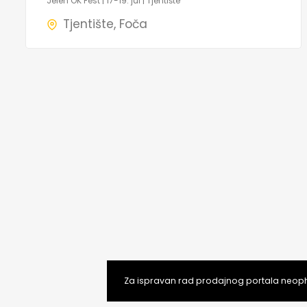
Jelen OK Fest | 17-19. jul | Tjentište
Tjentište, Foča
Za ispravan rad prodajnog portala neopho