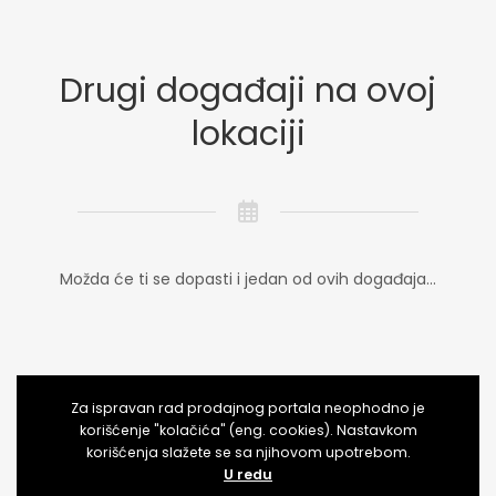
Drugi događaji na ovoj
lokaciji
Možda će ti se dopasti i jedan od ovih događaja...
Za ispravan rad prodajnog portala neophodno je
Seminar Prodajnih Veština u Beogradu!
korišćenje "kolačića" (eng. cookies). Nastavkom
korišćenja slažete se sa njihovom upotrebom.
Beograd
U redu