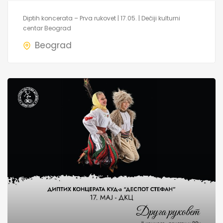
Diptih koncerata – Prva rukovet | 17.05. | Dečiji kulturni
centar Beograd
Beograd