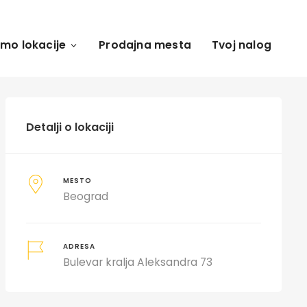
amo lokacije
Prodajna mesta
Tvoj nalog
Detalji o lokaciji
MESTO
Beograd
ADRESA
Bulevar kralja Aleksandra 73