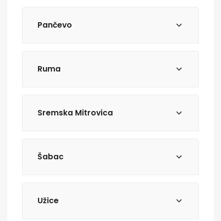
Pančevo
Ruma
Sremska Mitrovica
Šabac
Užice