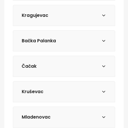
Kragujevac
Bačka Palanka
Čačak
Kruševac
Mladenovac