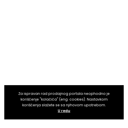
Za ispravan rad prodajnog portala neophodno je
korišćenje "kolačića" (eng. cookies). Nastavkom
korišćenja slažete se sa njihovom upotrebom.
U redu