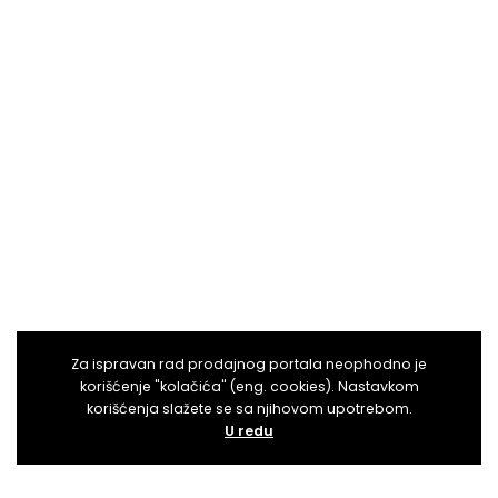
Za ispravan rad prodajnog portala neophodno je
korišćenje "kolačića" (eng. cookies). Nastavkom
korišćenja slažete se sa njihovom upotrebom.
U redu