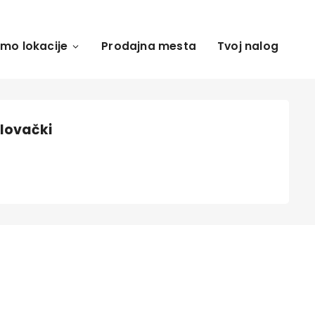
amo lokacije
Prodajna mesta
Tvoj nalog
ulovački