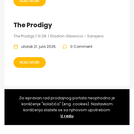
READ MORE
The Prodigy
The Prodigy | 13.08. | Stadion Grbavica – Sarajevo
utorak 21. jula 2026.
0 Comment
READ MORE
Za ispravan rad prodajnog portala neophodno je
korišćenje "kolačića" (eng. cookies). Nastavkom
korišćenja slažete se sa njihovom upotrebom.
U redu