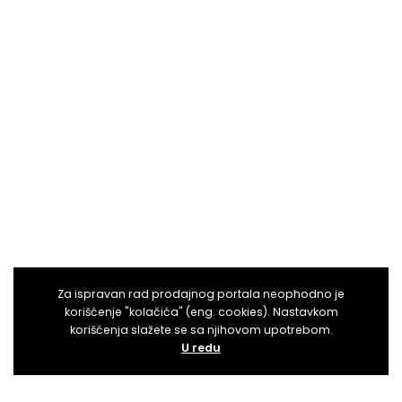
Za ispravan rad prodajnog portala neophodno je
korišćenje "kolačića" (eng. cookies). Nastavkom
korišćenja slažete se sa njihovom upotrebom.
U redu