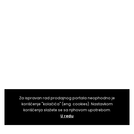
Za ispravan rad prodajnog portala neophodno je
korišćenje "kolačića" (eng. cookies). Nastavkom
korišćenja slažete se sa njihovom upotrebom.
U redu