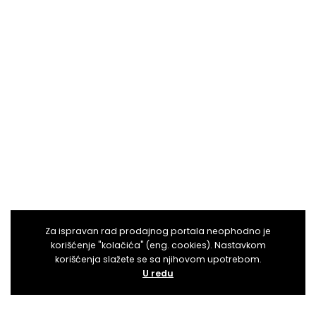
Za ispravan rad prodajnog portala neophodno je
korišćenje "kolačića" (eng. cookies). Nastavkom
korišćenja slažete se sa njihovom upotrebom.
U redu