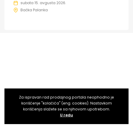
subota 15. avgusta 2026.
Bačka Palanka
Za ispravan rad prodajnog portala neophodno je
korišćenje "kolačića" (eng. cookies). Nastavkom
korišćenja slažete se sa njihovom upotrebom.
U redu