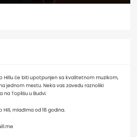
Hillu će biti upotpunjen sa kvalitetnom muzikom,
a jednom mestu. Neka vas zavedu raznoliki
a na Toplišu u Budvi.
 Hill, mlađima od 18 godina.
ill.me