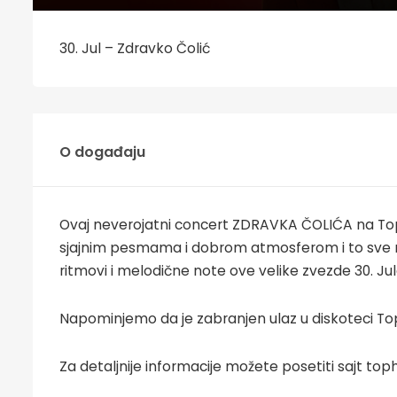
30. Jul – Zdravko Čolić
O događaju
Ovaj neverojatni concert ZDRAVKA ČOLIĆA na Top 
sjajnim pesmama i dobrom atmosferom i to sve n
ritmovi i melodične note ove velike zvezde 30. Jul
Napominjemo da je zabranjen ulaz u diskoteci Top
Za detaljnije informacije možete posetiti sajt toph