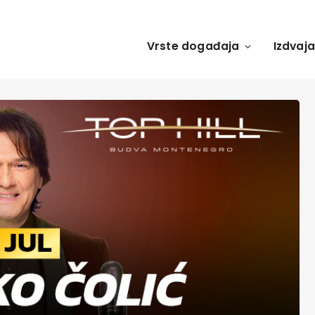
Vrste događaja
Izdvaj