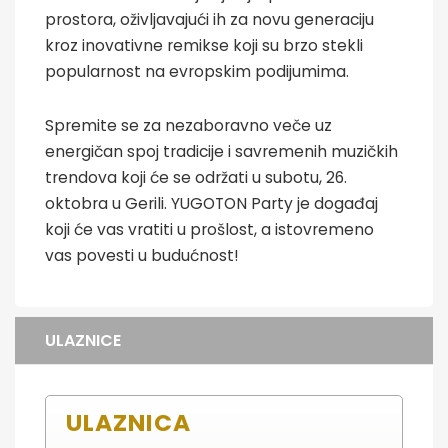
prostora, oživljavajući ih za novu generaciju
kroz inovativne remikse koji su brzo stekli
popularnost na evropskim podijumima.
Spremite se za nezaboravno veče uz
energičan spoj tradicije i savremenih muzičkih
trendova koji će se održati u subotu, 26.
oktobra u Gerili. YUGOTON Party je događaj
koji će vas vratiti u prošlost, a istovremeno
vas povesti u budućnost!
ULAZNICE
ULAZNICA