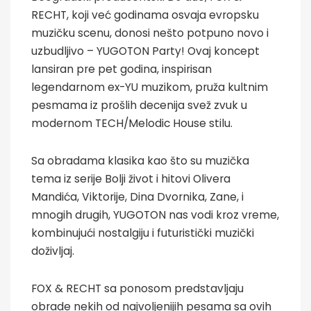
RECHT, koji već godinama osvaja evropsku
muzičku scenu, donosi nešto potpuno novo i
uzbudljivo – YUGOTON Party! Ovaj koncept
lansiran pre pet godina, inspirisan
legendarnom ex-YU muzikom, pruža kultnim
pesmama iz prošlih decenija svež zvuk u
modernom TECH/Melodic House stilu.
Sa obradama klasika kao što su muzička
tema iz serije Bolji život i hitovi Olivera
Mandića, Viktorije, Dina Dvornika, Zane, i
mnogih drugih, YUGOTON nas vodi kroz vreme,
kombinujući nostalgiju i futuristički muzički
doživljaj.
FOX & RECHT sa ponosom predstavljaju
obrade nekih od najvoljenijih pesama sa ovih