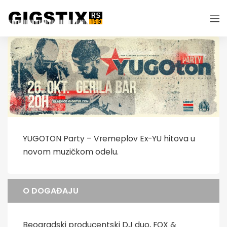
YUGOTON Party – Vremeplov Ex-YU hitova u
novom muzičkom odelu.
O DOGAĐAJU
Beogradski producentski DJ duo, FOX &