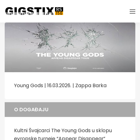
Young Gods | 16.03.2026. | Zappa Barka
O DOGAĐAJU
Kultni Švajcarci The Young Gods u sklopu
evropske turneje “Appear Disappear”