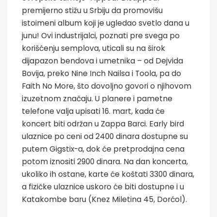
premijerno stižu u Srbiju da promovišu
istoimeni album koji je ugledao svetlo dana u
junu! Ovi industrijalci, poznati pre svega po
korišćenju semplova, uticali su na širok
dijapazon bendova i umetnika – od Dejvida
Bovija, preko Nine Inch Nailsa i Toola, pa do
Faith No More, što dovoljno govori o njihovom
izuzetnom značaju. U planere i pametne
telefone valja upisati 16. mart, kada će
koncert biti održan u Zappa Barci. Early bird
ulaznice po ceni od 2400 dinara dostupne su
putem Gigstix-a, dok će pretprodajna cena
potom iznositi 2900 dinara. Na dan koncerta,
ukoliko ih ostane, karte će koštati 3300 dinara,
a fizičke ulaznice uskoro će biti dostupne i u
Katakombe baru (Knez Miletina 45, Dorćol).