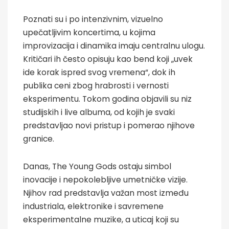
Poznati su i po intenzivnim, vizuelno
upečatljivim koncertima, u kojima
improvizacija i dinamika imaju centralnu ulogu.
Kritičari ih često opisuju kao bend koji „uvek
ide korak ispred svog vremena“, dok ih
publika ceni zbog hrabrosti i vernosti
eksperimentu. Tokom godina objavili su niz
studijskih i live albuma, od kojih je svaki
predstavljao novi pristup i pomerao njihove
granice.
Danas, The Young Gods ostaju simbol
inovacije i nepokolebljive umetničke vizije.
Njihov rad predstavlja važan most između
industriala, elektronike i savremene
eksperimentalne muzike, a uticaj koji su