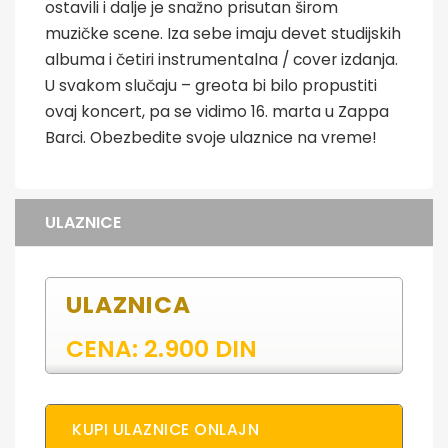
ostavili i dalje je snažno prisutan širom
muzičke scene. Iza sebe imaju devet studijskih
albuma i četiri instrumentalna / cover izdanja.
U svakom slučaju – greota bi bilo propustiti
ovaj koncert, pa se vidimo 16. marta u Zappa
Barci. Obezbedite svoje ulaznice na vreme!
ULAZNICE
ULAZNICA
CENA: 2.900 DIN
KUPI ULAZNICE ONLAJN