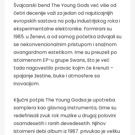
Švajcarski bend The Young Gods već više od
četiri decenije važi za jedan od najuticajnijih
evropskih sastava na polju industrijskog roka i
eksperimentalne elektronike. Formirani su
1985. u Ženevi, a od samog početka izdvajali su
se nekonvencionalnim pristupom i snažnom
avangardnom estetikom. Ime su preuzeli po
istoimenom EP-u grupe Swans, što je već
tada nagovestilo pravac kojim će krenuti –
spajanje žestine, buke i atmosfere sa
inovacijom.
Ključni potpis The Young Godsa je upotreba
samplera kao glavnog instrumenta, čime su
redefinisali zvuk rok muzike u drugoj polovini
osamdesetih i ranih devedesetih. Njihov
istoimeni debi album iz 1987. privukao je veliku