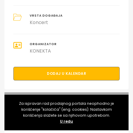
VRSTA DOGAĐAJA
Koncert
ORGANIZATOR
KONEKTA
DODAJ U KALENDAR
PODELI DOGAĐAJ SA PRIJATELJIMA
Za ispravan rad prodajnog portala neophodno je
korišćenje "kolačića" (eng. cookies). Nastavkom
korišćenja slažete se sa njihovom upotrebom.
U redu