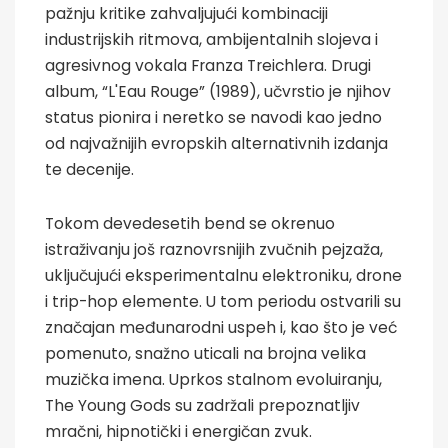
pažnju kritike zahvaljujući kombinaciji
industrijskih ritmova, ambijentalnih slojeva i
agresivnog vokala Franza Treichlera. Drugi
album, “L'Eau Rouge” (1989), učvrstio je njihov
status pionira i neretko se navodi kao jedno
od najvažnijih evropskih alternativnih izdanja
te decenije.
Tokom devedesetih bend se okrenuo
istraživanju još raznovrsnijih zvučnih pejzaža,
uključujući eksperimentalnu elektroniku, drone
i trip-hop elemente. U tom periodu ostvarili su
značajan međunarodni uspeh i, kao što je već
pomenuto, snažno uticali na brojna velika
muzička imena. Uprkos stalnom evoluiranju,
The Young Gods su zadržali prepoznatljiv
mračni, hipnotički i energičan zvuk.