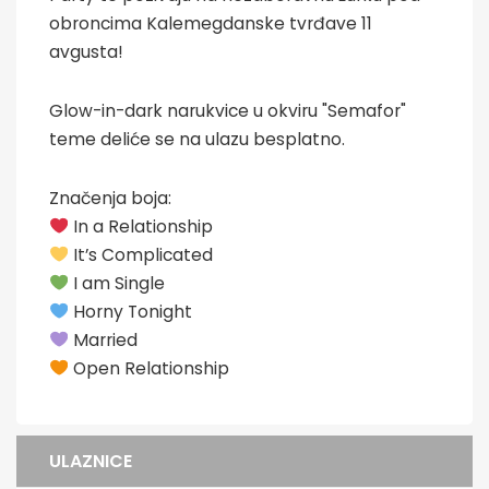
obroncima Kalemegdanske tvrđave 11
avgusta!
Glow-in-dark narukvice u okviru "Semafor"
teme deliće se na ulazu besplatno.
Značenja boja:
In a Relationship
It’s Complicated
I am Single
Horny Tonight
Married
Open Relationship
ULAZNICE