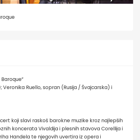
aroque
 Baroque”
); Veronika Ruello, sopran (Rusija / Švajcarska) i
ert koji slavi raskoš barokne muzike kroz najlepših
znih koncerata Vivaldija i plesnih stavova Corellija i
driha Handela te njegovih uvertira iz opera i