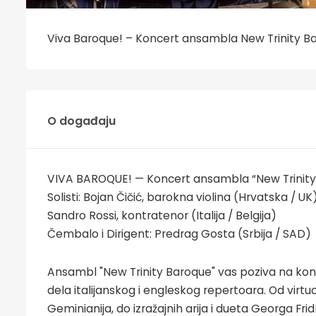
Viva Baroque! – Koncert ansambla New Trinity B
O događaju
VIVA BAROQUE! — Koncert ansambla “New Trinity
Solisti: Bojan Čičić, barokna violina (Hrvatska / UK
Sandro Rossi, kontratenor (Italija / Belgija)
Čembalo i Dirigent: Predrag Gosta (Srbija / SAD)
Ansambl "New Trinity Baroque" vas poziva na konc
dela italijanskog i engleskog repertoara. Od virtuo
Geminianija, do izražajnih arija i dueta Georga Fri