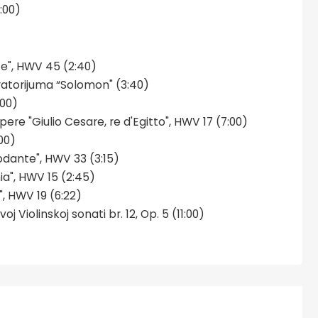
:00)
e", HWV 45 (2:40)
atorijuma “Solomon" (3:40)
:00)
opere "Giulio Cesare, re d'Egitto", HWV 17 (7:00)
00)
iodante", HWV 33 (3:15)
a", HWV 15 (2:45)
", HWV 19 (6:22)
 Violinskoj sonati br. 12, Op. 5 (11:00)