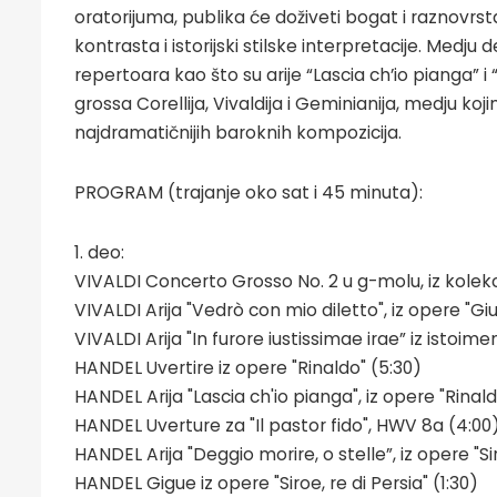
oratorijuma, publika će doživeti bogat i raznovrst
kontrasta i istorijski stilske interpretacije. Medju
repertoara kao što su arije “Lascia ch’io pianga” i
grossa Corellija, Vivaldija i Geminianija, medju kojima
najdramatičnijih baroknih kompozicija.
PROGRAM (trajanje oko sat i 45 minuta):
1. deo:
VIVALDI Concerto Grosso No. 2 u g-molu, iz kolekci
VIVALDI Arija "Vedrò con mio diletto", iz opere "Giu
VIVALDI Arija "In furore iustissimae irae” iz istoi
HANDEL Uvertire iz opere "Rinaldo" (5:30)
HANDEL Arija "Lascia ch'io pianga", iz opere "Rinal
HANDEL Uverture za "Il pastor fido", HWV 8a (4:00
HANDEL Arija "Deggio morire, o stelle”, iz opere "Sir
HANDEL Gigue iz opere "Siroe, re di Persia" (1:30)