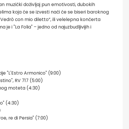
an muzički doživljaj pun emotivosti, dubokih
 delima koja će se izvesti naći će se biseri baroknog
 “Vedrò con mio diletto”, ili velelepna končerta
 je i "La Folia" – jedno od najuzbudljivijih i
je "L'Estro Armonico" (9:00)
stino", RV 717 (5:00)
menog moteta (4:30)
do" (4:30)
)
oe, re di Persia" (7:00)