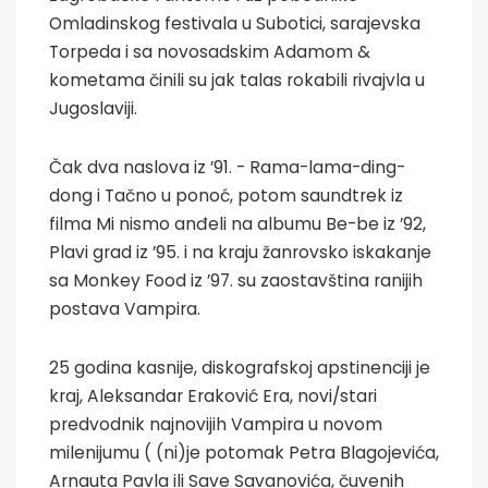
Omladinskog festivala u Subotici, sarajevska
Torpeda i sa novosadskim Adamom &
kometama činili su jak talas rokabili rivajvla u
Jugoslaviji.
Čak dva naslova iz ’91. - Rama-lama-ding-
dong i Tačno u ponoć, potom saundtrek iz
filma Mi nismo anđeli na albumu Be-be iz ’92,
Plavi grad iz ’95. i na kraju žanrovsko iskakanje
sa Monkey Food iz ’97. su zaostavština ranijih
postava Vampira.
25 godina kasnije, diskografskoj apstinenciji je
kraj, Aleksandar Eraković Era, novi/stari
predvodnik najnovijih Vampira u novom
milenijumu ( (ni)je potomak Petra Blagojevića,
Arnauta Pavla ili Save Savanovića, čuvenih