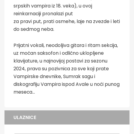
srpskih vampira iz 18. veka), u ovoj
reinkarnaciji pronalazi put
za pravi put, prati osmehe, laje na zvezde i leti
do sedmog neba.
Prijatni vokali, neodoljiva gitara i ritam sekcija,
uz moćan saksofon i odlično uklopljene
klavijature, u najnovijoj postavi za sezonu
2024, prava su pozivnica za sve koji prate
Vampirske dnevnike, Sumrak sagu i
diskografiju Vampira ispod Avale u noći punog
meseca...
ULAZNICE