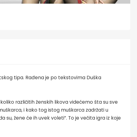
skog tipa. Rađena je po tekstovima Duška
liko različitih ženskih likova videćemo šta su sve
muškarca, i kako tog istog muškarca zadržati u
u, žene će ih uvek voleti”. To je večita igra iz koje