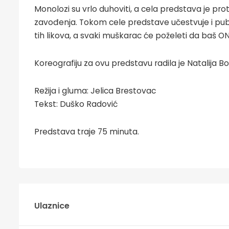
Monolozi su vrlo duhoviti, a cela predstava je 
zavođenja. Tokom cele predstave učestvuje i pu
tih likova, a svaki muškarac će poželeti da baš O
Koreografiju za ovu predstavu radila je Natalija Bo
Režija i gluma: Jelica Brestovac
Tekst: Duško Radović
Predstava traje 75 minuta.
Ulaznice