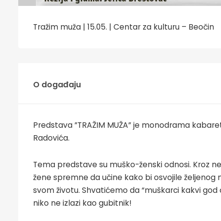
Tražim muža | 15.05. | Centar za kulturu – Beočin
O događaju
Predstava ”TRAŽIM MUŽA” je monodrama kabaret
Radovića.
Tema predstave su muško-ženski odnosi. Kroz neko
žene spremne da učine kako bi osvojile željenog 
svom životu. Shvatićemo da “muškarci kakvi god da s
niko ne izlazi kao gubitnik!