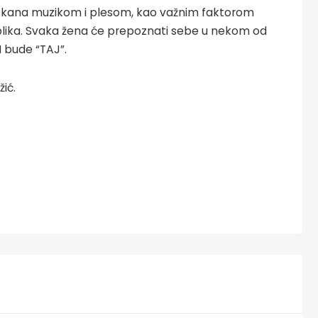
protkana muzikom i plesom, kao važnim faktorom
blika. Svaka žena će prepoznati sebe u nekom od
N bude “TAJ”.
žić.