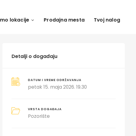
amo lokacije
Prodajna mesta
Tvoj nalog
Detalji o događaju
DATUM I VREME ODRŽAVANJA
petak 15. maja 2026. 19.30
VRSTA DOGAĐAJA
Pozorište