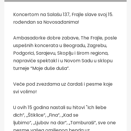
Koncertom na Salašu 137, Frajle slave svoj 15.
rođendan sa Novosađanima!
Ambasadorke dobre zabave, The Frajle, posle
uspešnih koncerata u Beogradu, Zagrebu,
Podgorici, Sarajevu, Skoplju i širom regiona,
napraviće spektakl i u Novom Sadu u sklopu
turneje “Moje duše duša”.
Veče pod zvezdama uz čardaš i pesme koje
svi volimo!
U ovih 15 godina nastali su hitovi "Ich liebe
dich”, „Štiklice”, „Fina”, „Kad se
ljubimo”, „Ljubav na dar”, „Tamburaši”, sve one
pesme vašeg omiljenog benda uz