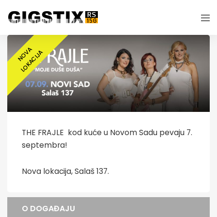
N
O
A
L
O
K
A
C
I
J
V
A
THE FRAJLE kod kuće u Novom Sadu pevaju 7.
septembra!
Nova lokacija, Salaš 137.
O DOGAĐAJU