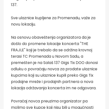
137.
Sve ulaznice kupljene za Promenadu, važe za
novu lokaciju.
Na osnovu obaveštenja organizatora da je
došlo do promene lokacije koncerta "THE
FRAJLE" koji je trebalo da se održina krovnoj
terasi TC Promenada u Novom Sadu, a
premešten je na Salaš 137 Gigs Tix DOO donosi
odluku o povraćaju novca za prodate ulaznice
kupcima koji su ulaznice kupili preko Gigs Tix
prodajne mreže i prodajnih partnera a nova
lokacija održavanja koncerta im ne odgovara.
Povraćaj novca preuzima organizator pa
molimo sve kupce koji nisu bili u mogućnosti