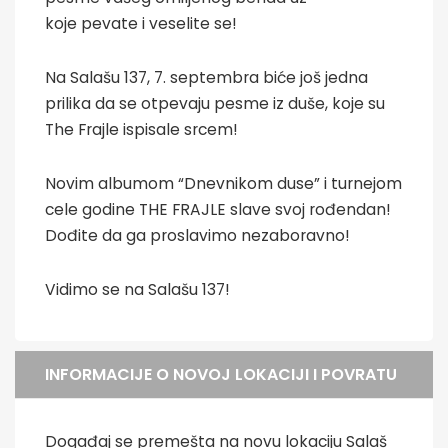
koje pevate i veselite se!
Na Salašu 137, 7. septembra biće još jedna
prilika da se otpevaju pesme iz duše, koje su
The Frajle ispisale srcem!
Novim albumom “Dnevnikom duse” i turnejom
cele godine THE FRAJLE slave svoj rođendan!
Dođite da ga proslavimo nezaboravno!
Vidimo se na Salašu 137!
INFORMACIJE O NOVOJ LOKACIJI I POVRATU
Događaj se premešta na novu lokaciju Salaš