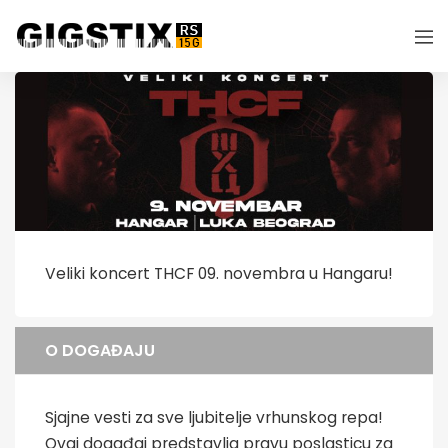
Veliki koncert THCF 09. novembra u Hangaru!
O DOGAĐAJU
Sjajne vesti za sve ljubitelje vrhunskog repa!
Ovaj događaj predstavlja pravu poslasticu za