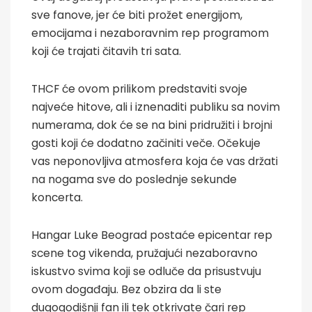
sve fanove, jer će biti prožet energijom,
emocijama i nezaboravnim rep programom
koji će trajati čitavih tri sata.
THCF će ovom prilikom predstaviti svoje
najveće hitove, ali i iznenaditi publiku sa novim
numerama, dok će se na bini pridružiti i brojni
gosti koji će dodatno začiniti veče. Očekuje
vas neponovljiva atmosfera koja će vas držati
na nogama sve do poslednje sekunde
koncerta.
Hangar Luke Beograd postaće epicentar rep
scene tog vikenda, pružajući nezaboravno
iskustvo svima koji se odluče da prisustvuju
ovom događaju. Bez obzira da li ste
dugogodišnji fan ili tek otkrivate čari rep