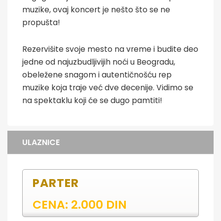
muzike, ovaj koncert je nešto što se ne
propušta!
Rezervišite svoje mesto na vreme i budite deo
jedne od najuzbudljivijih noći u Beogradu,
obeležene snagom i autentičnošću rep
muzike koja traje već dve decenije. Vidimo se
na spektaklu koji će se dugo pamtiti!
ULAZNICE
PARTER
CENA: 2.000 DIN