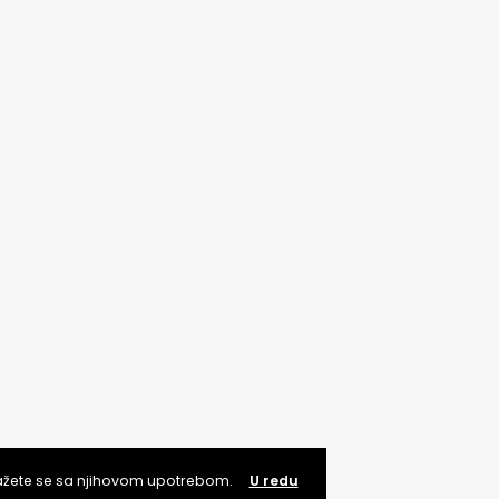
lažete se sa njihovom upotrebom.
U redu