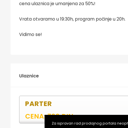
cena ulaznica je umanjena za 50%!
Vrata otvaramo u 19:30h, program počinje u 20h.
Vidimo se!
Ulaznice
PARTER
CENA: 700 DIN
Za ispravan rad prodajnog portala neopho