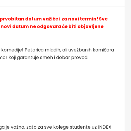
 prvobitan datum važiće i za novi termin! Sve
novi datum ne odgovara će biti objavljene
 komedije! Petorica mladih, ali uvežbanih komičara
mor koji garantuje smeh i dobar provod.
a je važna, zato za sve kolege studente uz INDEX