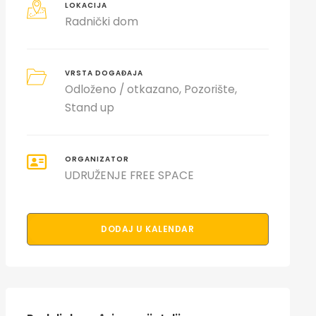
LOKACIJA
Radnički dom
VRSTA DOGAĐAJA
Odloženo / otkazano
Pozorište
Stand up
ORGANIZATOR
UDRUŽENJE FREE SPACE
DODAJ U KALENDAR