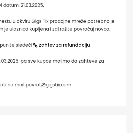
vi datum, 21.03.2025.
estu u okviru Gigs Tix prodajne mreže potrebno je
e ulaznica kupljena i zatražite povraćaj novca.
punite sledeći
zahtev za refundaciju
 14.03.2025. pa sve kupce molimo da zahteve za
ati na mail povrat@gigstix.com