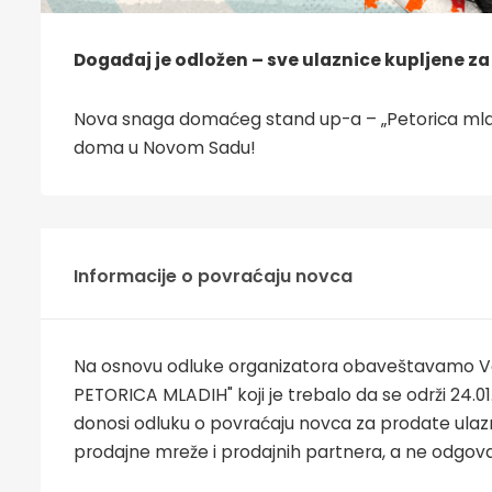
Događaj je odložen –
sve ulaznice kupljene za
Nova snaga domaćeg stand up-a – „Petorica mlad
doma u Novom Sadu!
Informacije o povraćaju novca
Na osnovu odluke organizatora obaveštavamo Va
PETORICA MLADIH" koji je trebalo da se održi 24.01
donosi odluku o povraćaju novca za prodate ulazni
prodajne mreže i prodajnih partnera, a ne odgov