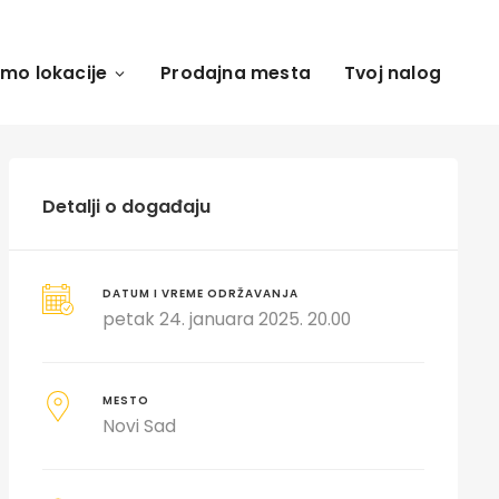
amo lokacije
Prodajna mesta
Tvoj nalog
Detalji o događaju
DATUM I VREME ODRŽAVANJA
petak 24. januara 2025. 20.00
MESTO
Novi Sad