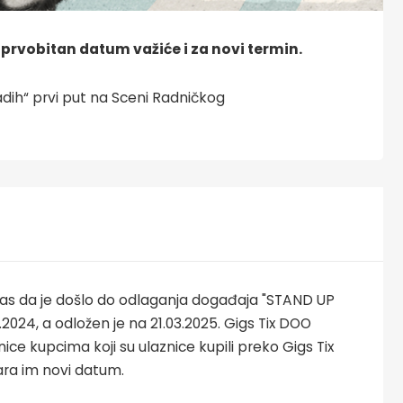
 prvobitan datum važiće i za novi termin.
ih“ prvi put na Sceni Radničkog
s da je došlo do odlaganja događaja "STAND UP
.2024, a odložen je na 21.03.2025. Gigs Tix DOO
ce kupcima koji su ulaznice kupili preko Gigs Tix
ara im novi datum.