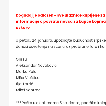
Događaj je odložen - sve ulaznice kupljene za
informacije o povratu novca za kupce kojima 
uskoro
U petak, 24. januara, upoznajte budućnost srpske
donosi osveženje na scenu, uz probrane fore i hu
Oni su:
Aleksandar Novaković
Marko Kolar
Miša Vještica
Ilija Terzić
Miloš Santrač
***Pošto u ekipi imamo 3 studenta, podrška koleg