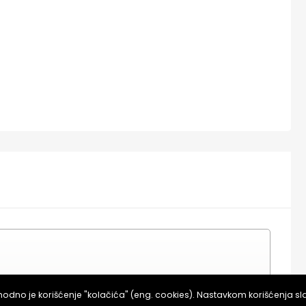
dno je korišćenje "kolačića" (eng. cookies). Nastavkom korišćenja s