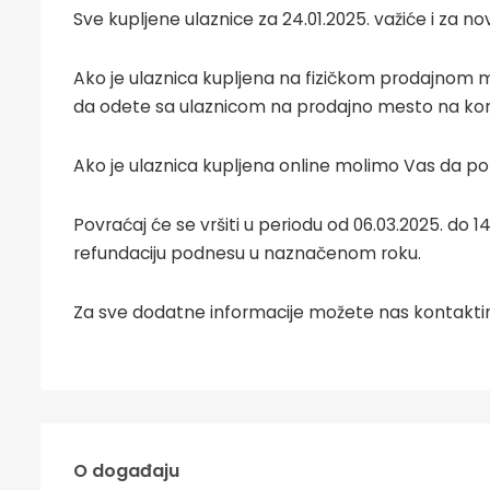
Sve kupljene ulaznice za 24.01.2025. važiće i za no
Ako je ulaznica kupljena na fizičkom prodajnom m
da odete sa ulaznicom na prodajno mesto na kom j
Ako je ulaznica kupljena online molimo Vas da po
Povraćaj će se vršiti u periodu od 06.03.2025. do
refundaciju podnesu u naznačenom roku.
Za sve dodatne informacije možete nas kontaktir
O događaju