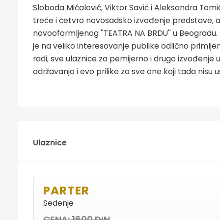
Sloboda Mićalović, Viktor Savić i Aleksandra Tomi
treće i četvro novosadsko izvođenje predstave, a 
novooformljenog ''TEATRA NA BRDU'' u Beogradu. N
je na veliko interesovanje publike odlično priml
radi, sve ulaznice za pemijerno i drugo izvođenj
održavanja i evo prilike za sve one koji tada nisu 
Ulaznice
PARTER
Sedenje
CENA: 1600 DIN