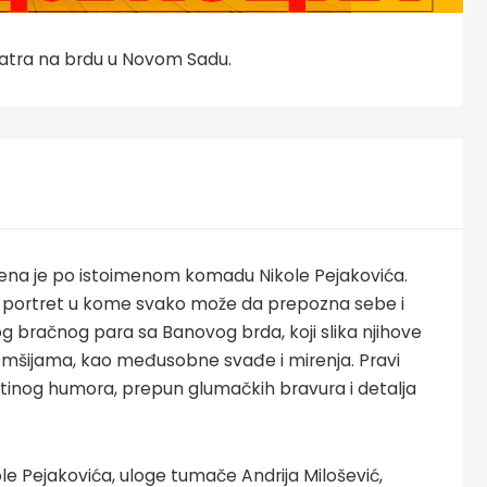
eatra na brdu u Novom Sadu.
rađena je po istoimenom komadu Nikole Pejakovića.
i portret u kome svako može da prepozna sebe i
nog bračnog para sa Banovog brda, koji slika njihove
omšijama, kao međusobne svađe i mirenja. Pravi
jeftinog humora, prepun glumačkih bravura i detalja
kole Pejakovića, uloge tumače Andrija Milošević,