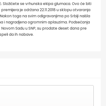
ć. Složićete se vrhunska ekipa glumaca. Ovo će biti
premijera je održana 22.11.2018 u sklopu otvaranja
akon toga na svim odigravanjima po Srbiji naišla
jena i nagradjena ogromnim aplauzima. Podsećanja
e u Novom Sadu u SNP, su prodate deset dana pre
uspeli da ih nabave.