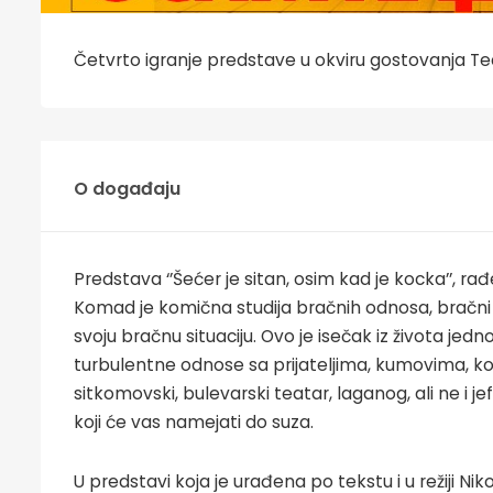
Četvrto igranje predstave u okviru gostovanja T
O događaju
Predstava ‘’Šećer je sitan, osim kad je kocka’’, 
Komad je komična studija bračnih odnosa, bračn
svoju bračnu situaciju. Ovo je isečak iz života jed
turbulentne odnose sa prijateljima, kumovima, k
sitkomovski, bulevarski teatar, laganog, ali ne i 
koji će vas namejati do suza.
U predstavi koja je urađena po tekstu i u režiji Ni