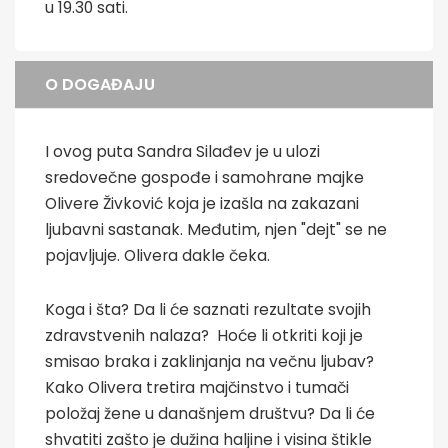
u 19.30 sati.
O DOGAĐAJU
I ovog puta Sandra Silađev je u ulozi
sredovečne gospođe i samohrane majke
Olivere Živković koja je izašla na zakazani
ljubavni sastanak. Međutim, njen "dejt" se ne
pojavljuje. Olivera dakle čeka.
Koga i šta? Da li će saznati rezultate svojih
zdravstvenih nalaza? Hoće li otkriti koji je
smisao braka i zaklinjanja na večnu ljubav?
Kako Olivera tretira majčinstvo i tumači
položaj žene u današnjem društvu? Da li će
shvatiti zašto je dužina haljine i visina štikle