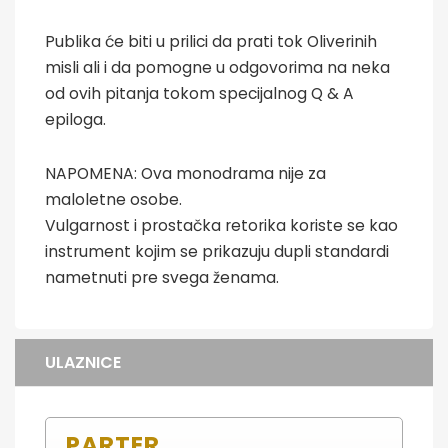
Publika će biti u prilici da prati tok Oliverinih
misli ali i da pomogne u odgovorima na neka
od ovih pitanja tokom specijalnog Q & A
epiloga.
NAPOMENA: Ova monodrama nije za
maloletne osobe.
Vulgarnost i prostačka retorika koriste se kao
instrument kojim se prikazuju dupli standardi
nametnuti pre svega ženama.
ULAZNICE
PARTER