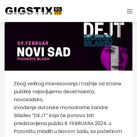
Zbog velikog interesovanja i tražnje od strane
publike najavljujemo devetnaesto,
novosadsko,
izvođenje autorske monodrame Sandre
Silađev ‘’DEJT’’ koja će ponovo biti
predstavljena publici 9. FEBRUARA 2024, u
Pozorištu mladih u Novom Sadu, sa početkom