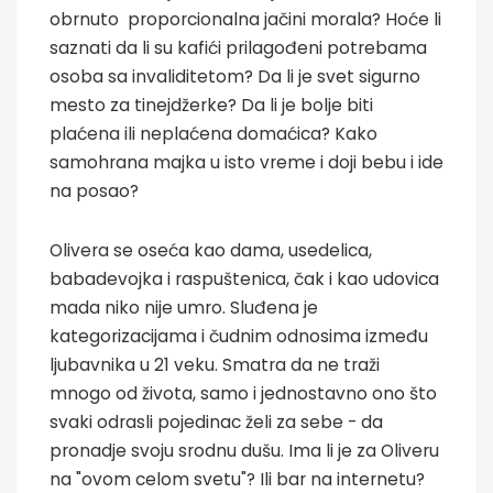
obrnuto proporcionalna jačini morala? Hoće li
saznati da li su kafići prilagođeni potrebama
osoba sa invaliditetom? Da li je svet sigurno
mesto za tinejdžerke? Da li je bolje biti
plaćena ili neplaćena domaćica? Kako
samohrana majka u isto vreme i doji bebu i ide
na posao?
Olivera se oseća kao dama, usedelica,
babadevojka i raspuštenica, čak i kao udovica
mada niko nije umro. Sluđena je
kategorizacijama i čudnim odnosima između
ljubavnika u 21 veku. Smatra da ne traži
mnogo od života, samo i jednostavno ono što
svaki odrasli pojedinac želi za sebe - da
pronadje svoju srodnu dušu. Ima li je za Oliveru
na "ovom celom svetu"? Ili bar na internetu?