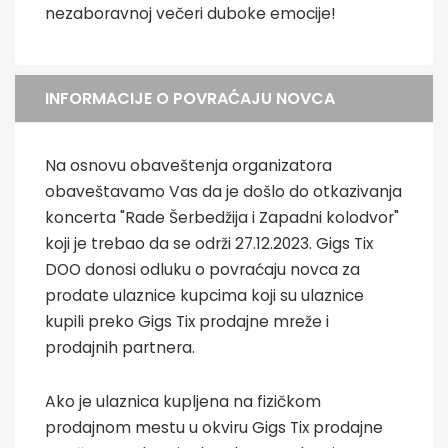
nezaboravnoj večeri duboke emocije!
INFORMACIJE O POVRAĆAJU NOVCA
Na osnovu obaveštenja organizatora
obaveštavamo Vas da je došlo do otkazivanja
koncerta "Rade Šerbedžija i Zapadni kolodvor"
koji je trebao da se održi 27.12.2023. Gigs Tix
DOO donosi odluku o povraćaju novca za
prodate ulaznice kupcima koji su ulaznice
kupili preko Gigs Tix prodajne mreže i
prodajnih partnera.
Ako je ulaznica kupljena na fizičkom
prodajnom mestu u okviru Gigs Tix prodajne