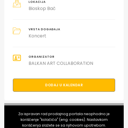
LOKACIJA
Bioskop Bač
VRSTA DOGAĐAJA
Koncert
ORGANIZATOR
BALKAN ART COLLABORATION
DODAJ U KALENDAR
PODELI DOGAĐAJ SA PRIJATELJIMA
Za ispravan rad prodajnog portala neophodno je
korišćenje "kolačića" (eng. cookies). Nastavkom
korišćenja slažete se sa njihovom upotrebom.