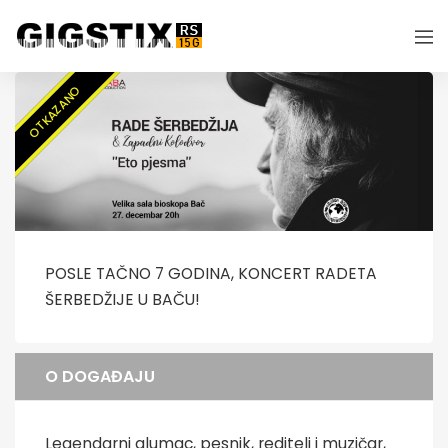
OTKAZANO
POSLE TAČNO 7 GODINA, KONCERT RADETA
ŠERBEDŽIJE U BAČU!
O DOGAĐAJU
Legendarni glumac, pesnik, reditelj i muzičar,