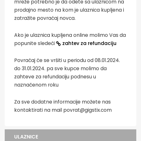
mreže potrebno je da odete sa ulaznicom na
prodajno mesto na kom je ulaznica kupljena i
zatražite povraćaj novca.
Ako je ulaznica kupljena online molimo Vas da
popunite sledeći
zahtev za refundaciju
Povraćaj će se vršiti u periodu od 08.01.2024.
do 31.01.2024. pa sve kupce molimo da
zahteve za refundaciju podnesu u
naznačenom roku
Za sve dodatne informacije možete nas
kontaktirati na mail povrat@gigstix.com
ULAZNICE