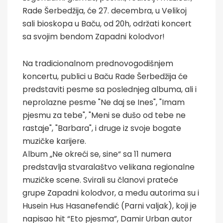
Rade Šerbedžija, će 27. decembra, u Velikoj
sali bioskopa u Baču, od 20h, održati koncert
sa svojim bendom Zapadni kolodvor!
Na tradicionalnom prednovogodišnjem
koncertu, publici u Baču Rade Šerbedžija će
predstaviti pesme sa poslednjeg albuma, ali i
neprolazne pesme "Ne daj se Ines", "Imam
pjesmu za tebe", "Meni se dušo od tebe ne
rastaje", "Barbara", i druge iz svoje bogate
muzičke karijere.
Album „Ne okreći se, sine“ sa 11 numera
predstavlja stvaralaštvo velikana regionalne
muzičke scene. Svirali su članovi prateće
grupe Zapadni kolodvor, a među autorima su i
Husein Hus Hasanefendić (Parni valjak), koji je
napisao hit “Eto pjesma”, Damir Urban autor