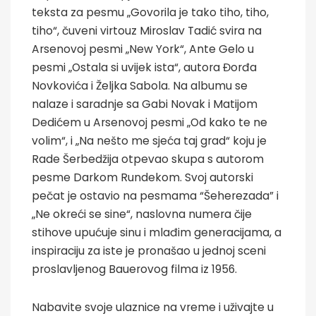
teksta za pesmu „Govorila je tako tiho, tiho,
tiho“, čuveni virtouz Miroslav Tadić svira na
Arsenovoj pesmi „New York“, Ante Gelo u
pesmi „Ostala si uvijek ista“, autora Đorđa
Novkovića i Željka Sabola. Na albumu se
nalaze i saradnje sa Gabi Novak i Matijom
Dedićem u Arsenovoj pesmi „Od kako te ne
volim“, i „Na nešto me sjeća taj grad“ koju je
Rade Šerbedžija otpevao skupa s autorom
pesme Darkom Rundekom. Svoj autorski
pečat je ostavio na pesmama “Šeherezada” i
„Ne okreći se sine“, naslovna numera čije
stihove upućuje sinu i mlađim generacijama, a
inspiraciju za iste je pronašao u jednoj sceni
proslavljenog Bauerovog filma iz 1956.
Nabavite svoje ulaznice na vreme i uživajte u