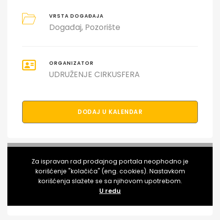
VRSTA DOGAĐAJA
Događaj
Pozorište
ORGANIZATOR
UDRUŽENJE CIRKUSFERA
DODAJ U KALENDAR
PODELI DOGAĐAJ SA PRIJATELJIMA
Za ispravan rad prodajnog portala neophodno je
korišćenje "kolačića" (eng. cookies). Nastavkom
korišćenja slažete se sa njihovom upotrebom.
U redu