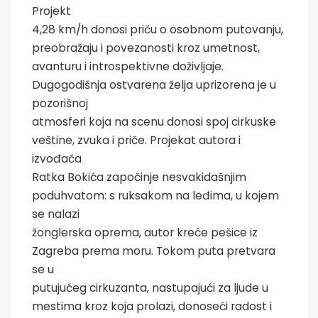
Projekt
4,28 km/h donosi priču o osobnom putovanju,
preobražaju i povezanosti kroz umetnost,
avanturu i introspektivne doživljaje.
Dugogodišnja ostvarena želja uprizorena je u
pozorišnoj
atmosferi koja na scenu donosi spoj cirkuske
veštine, zvuka i priče. Projekat autora i
izvođača
Ratka Bokića započinje nesvakidašnjim
poduhvatom: s ruksakom na leđima, u kojem
se nalazi
žonglerska oprema, autor kreće pešice iz
Zagreba prema moru. Tokom puta pretvara
se u
putujućeg cirkuzanta, nastupajući za ljude u
mestima kroz koja prolazi, donoseći radost i