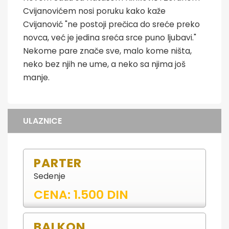
Cvijanovićem nosi poruku kako kaže
Cvijanović "ne postoji prečica do sreće preko
novca, već je jedina sreća srce puno ljubavi."
Nekome pare znače sve, malo kome ništa,
neko bez njih ne ume, a neko sa njima još
manje.
ULAZNICE
PARTER
Sedenje
CENA: 1.500 DIN
BALKON