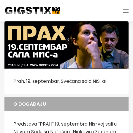
Prah, 19. septembar, Svečana sala NIS-a!
O DOGAĐAJU
Predstava "PRAH" 19. septembra Nis-voj sali u
Novom Sadu sa Natašom Ninković i Zoranom