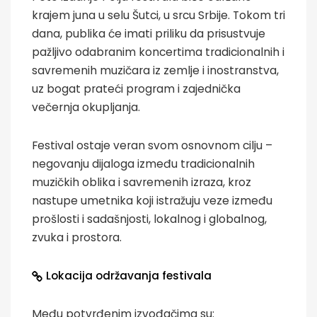
krajem juna u selu Šutci, u srcu Srbije. Tokom tri
dana, publika će imati priliku da prisustvuje
pažljivo odabranim koncertima tradicionalnih i
savremenih muzičara iz zemlje i inostranstva,
uz bogat prateći program i zajednička
večernja okupljanja.
Festival ostaje veran svom osnovnom cilju –
negovanju dijaloga između tradicionalnih
muzičkih oblika i savremenih izraza, kroz
nastupe umetnika koji istražuju veze između
prošlosti i sadašnjosti, lokalnog i globalnog,
zvuka i prostora.
Lokacija održavanja festivala
Među potvrđenim izvođačima su: