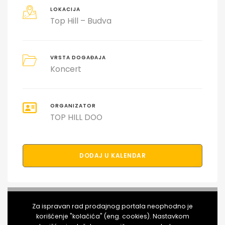
LOKACIJA
Top Hill – Budva
VRSTA DOGAĐAJA
Koncert
ORGANIZATOR
TOP HILL DOO
DODAJ U KALENDAR
PODELI DOGAĐAJ SA PRIJATELJIMA
Za ispravan rad prodajnog portala neophodno je
korišćenje "kolačića" (eng. cookies). Nastavkom