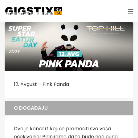
12. Avgust – Pink Panda
O DOGAĐAJU
Ovo je koncert koji će premašiti sva vaša
očekivanja! Planiramo da to bude noć puna