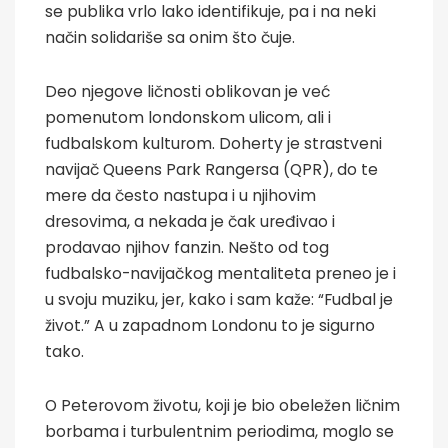
se publika vrlo lako identifikuje, pa i na neki
način solidariše sa onim što čuje.
Deo njegove ličnosti oblikovan je već
pomenutom londonskom ulicom, ali i
fudbalskom kulturom. Doherty je strastveni
navijač Queens Park Rangersa (QPR), do te
mere da često nastupa i u njihovim
dresovima, a nekada je čak uređivao i
prodavao njihov fanzin. Nešto od tog
fudbalsko-navijačkog mentaliteta preneo je i
u svoju muziku, jer, kako i sam kaže: “Fudbal je
život.” A u zapadnom Londonu to je sigurno
tako.
O Peterovom životu, koji je bio obeležen ličnim
borbama i turbulentnim periodima, moglo se