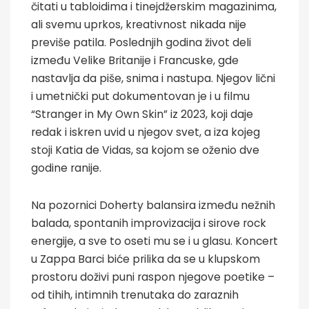
čitati u tabloidima i tinejdžerskim magazinima,
ali svemu uprkos, kreativnost nikada nije
previše patila. Poslednjih godina život deli
između Velike Britanije i Francuske, gde
nastavlja da piše, snima i nastupa. Njegov lični
i umetnički put dokumentovan je i u filmu
“Stranger in My Own Skin” iz 2023, koji daje
redak i iskren uvid u njegov svet, a iza kojeg
stoji Katia de Vidas, sa kojom se oženio dve
godine ranije.
Na pozornici Doherty balansira između nežnih
balada, spontanih improvizacija i sirove rock
energije, a sve to oseti mu se i u glasu. Koncert
u Zappa Barci biće prilika da se u klupskom
prostoru doživi puni raspon njegove poetike –
od tihih, intimnih trenutaka do zaraznih