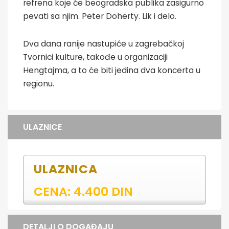
refrena koje će beogradska publika zasigurno
pevati sa njim. Peter Doherty. Lik i delo.
Dva dana ranije nastupiće u zagrebačkoj
Tvornici kulture, takođe u organizaciji
Hengtajma, a to će biti jedina dva koncerta u
regionu.
ULAZNICE
ULAZNICA
CENA: 4.400 DIN
DETALJI O DOGAĐAJU