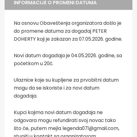
INFORMACIJE O PROMENI DATUMA
Na osnovu Obaveštenja organizatora došlo je
do promene datuma za događaj PETER
DOHERTY koji je zakazan za 07.05.2026. godine.
Novi datum događaja je 04.05.2026. godine, sa
početkom u 20č.
Ulaznice koje su kupljene za prvobitni datum
mogu da se iskoriste i za novi datum
događaja.
Kupci kojima novi datum događaja ne
odgovara mogu refundirati svoj novac tako
što će, putem mejla legenda071@gmail.com,
stupiti u kontakt sa organizatorom.