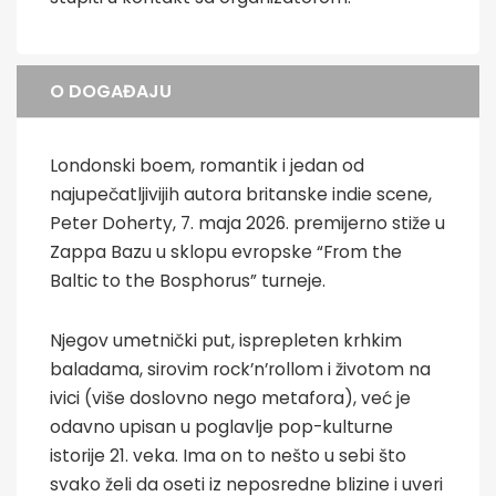
O DOGAĐAJU
Londonski boem, romantik i jedan od
najupečatljivijih autora britanske indie scene,
Peter Doherty, 7. maja 2026. premijerno stiže u
Zappa Bazu u sklopu evropske “From the
Baltic to the Bosphorus” turneje.
Njegov umetnički put, isprepleten krhkim
baladama, sirovim rock’n’rollom i životom na
ivici (više doslovno nego metafora), već je
odavno upisan u poglavlje pop-kulturne
istorije 21. veka. Ima on to nešto u sebi što
svako želi da oseti iz neposredne blizine i uveri