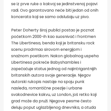
se iz prve ruke o kakvoj se jedinstvenoj pojavi
radi. Ovo garantovano neće biti jedan od onih
koncerata koji se samo odslušaju uz pivo.
Peter Doherty široj publici postao je poznat
početkom 2000-ih kao suosnivač i frontmen
The Libertinesa, benda koji je britansku rock
scenu prodrmao sirovom energijom i
snažnom poetikom. Nakon globalnog uspeha
Libertinesa pokreće Babyshambles i
zapečaćuje status jednog od najintrigantnijih
britanskih autora svoje generacije. Njegov
autorski rukopis nastaje na spoju punk
nasleđa, romantične poezije i urbane
svakodnevice kakvu, uz London, još retko koji
grad može da pruži. Njegove pesme često
deluju poput uglazbljenog dnevnika, a otuda