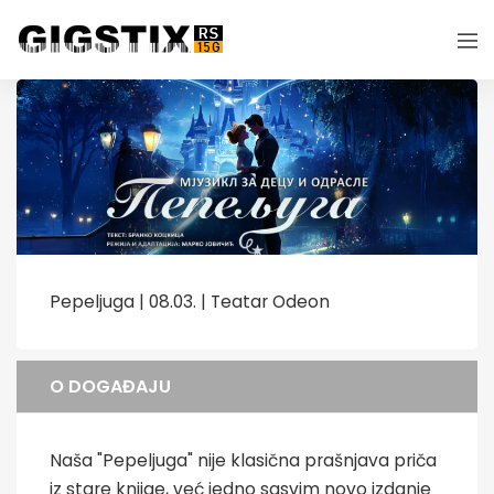
Pepeljuga | 08.03. | Teatar Odeon
O DOGAĐAJU
Naša "Pepeljuga" nije klasična prašnjava priča
iz stare knjige, već jedno sasvim novo izdanje