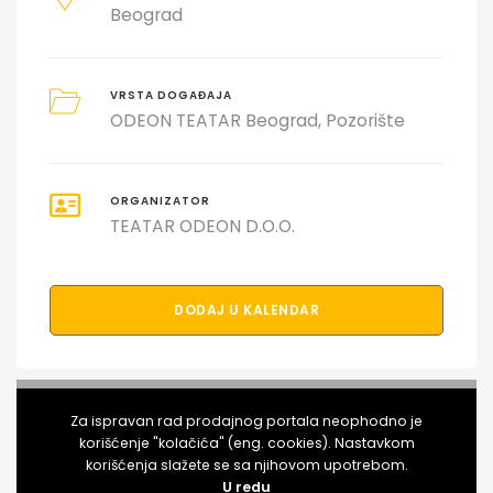
Beograd
VRSTA DOGAĐAJA
ODEON TEATAR Beograd
Pozorište
ORGANIZATOR
TEATAR ODEON D.O.O.
DODAJ U KALENDAR
PODELI DOGAĐAJ SA PRIJATELJIMA
Za ispravan rad prodajnog portala neophodno je
korišćenje "kolačića" (eng. cookies). Nastavkom
korišćenja slažete se sa njihovom upotrebom.
U redu