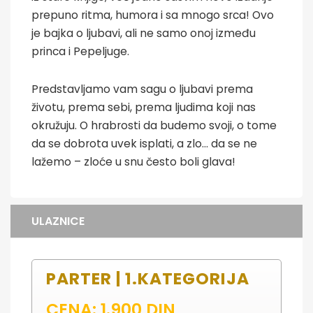
prepuno ritma, humora i sa mnogo srca! Ovo
je bajka o ljubavi, ali ne samo onoj između
princa i Pepeljuge.
Predstavljamo vam sagu o ljubavi prema
životu, prema sebi, prema ljudima koji nas
okružuju. O hrabrosti da budemo svoji, o tome
da se dobrota uvek isplati, a zlo… da se ne
lažemo – zloće u snu često boli glava!
ULAZNICE
PARTER | 1.KATEGORIJA
CENA: 1.900 DIN