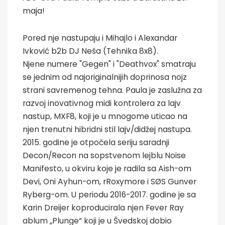
maja!
Pored nje nastupaju i Mihajlo i Alexandar
Ivković b2b DJ Neša (Tehnika 8x8).
Njene numere "Gegen" i "Deathvox" smatraju
se jednim od najoriginalnijih doprinosa nojz
strani savremenog tehna. Paula je zaslužna za
razvoj inovativnog midi kontrolera za lajv
nastup, MXF8, koji je u mnogome uticao na
njen trenutni hibridni stil lajv/didžej nastupa.
2015. godine je otpočela seriju saradnji
Decon/Recon na sopstvenom lejblu Noise
Manifesto, u okviru koje je radila sa Aish-om
Devi, Oni Ayhun-om, rRoxymore i SØS Gunver
Ryberg-om. U periodu 2016-2017. godine je sa
Karin Dreijer koproducirala njen Fever Ray
ablum „Plunge“ koji je u Švedskoj dobio