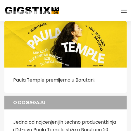
Paula Temple premijerno u Barutani.
O DOGAĐAJU
Jedna od najcenjenijih techno producentkinja
i DJ-eva Paula Temple stiže u Barutanu 20.