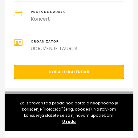
VRSTA DOGAĐAJA
Koncert
ORGANIZATOR
UDRUŽENJE TAURUS
DODAJ U KALENDAR
PODELI DOGAĐAJ SA PRIJATELJIMA
Za ispravan rad prodajnog portala neophodno je
korišćenje "kolačića" (eng. cookies). Nastavkom
korišćenja slažete se sa njihovom upotrebom.
U redu