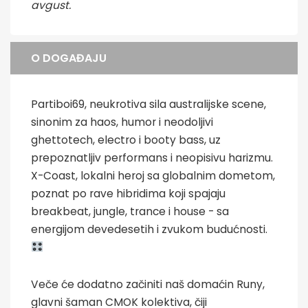
avgust.
O DOGAĐAJU
Partiboi69, neukrotiva sila australijske scene,
sinonim za haos, humor i neodoljivi
ghettotech, electro i booty bass, uz
prepoznatljiv performans i neopisivu harizmu.
X-Coast, lokalni heroj sa globalnim dometom,
poznat po rave hibridima koji spajaju
breakbeat, jungle, trance i house - sa
energijom devedesetih i zvukom budućnosti.
Veče će dodatno začiniti naš domaćin Runy,
glavni šaman CMOK kolektiva, čiji