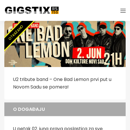
OTKAZANO
U2 tribute band – One Bad Lemon prvi put u
Novom Sadu se pomera!
O DOGAĐAJU
U petak 02. juna prava poslastica za sve