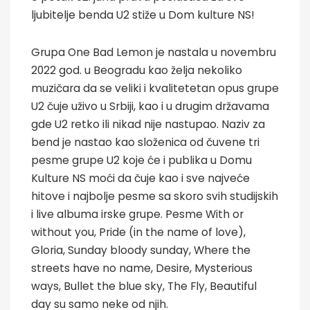
ljubitelje benda U2 stiže u Dom kulture NS!
Grupa One Bad Lemon je nastala u novembru
2022 god. u Beogradu kao želja nekoliko
muzičara da se veliki i kvalitetetan opus grupe
U2 čuje uživo u Srbiji, kao i u drugim državama
gde U2 retko ili nikad nije nastupao. Naziv za
bend je nastao kao složenica od čuvene tri
pesme grupe U2 koje će i publika u Domu
Kulture NS moći da čuje kao i sve najveće
hitove i najbolje pesme sa skoro svih studijskih
i live albuma irske grupe. Pesme With or
without you, Pride (in the name of love),
Gloria, Sunday bloody sunday, Where the
streets have no name, Desire, Mysterious
ways, Bullet the blue sky, The Fly, Beautiful
day su samo neke od njih.