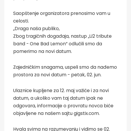
Saopštenje organizatora prenosimo vam u
celosti.
„Draga naša publiko,
Zbog tragičnih događaja, nastup „U2 tribute
band - One Bad Lemon“ odlučili smo da
pomerimo na novi datum.
Zajedničkim snagama, uspeli smo da nađemo
prostora za novi datum - petak, 02. jun.
Ulaznice kupljene za 12. maj važiće i za novi
datum, a ukoliko vam taj datum ipak ne
odgovara, informacije o provratu novca biće
objavljene na našem sajtu gigstix.com.
Hvala svima na razumevanju i vidimo se 02.