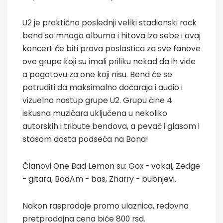
U2 je praktično poslednji veliki stadionski rock
bend sa mnogo albuma i hitova iza sebe i ovaj
koncert će biti prava poslastica za sve fanove
ove grupe koji su imali priliku nekad da ih vide
a pogotovu za one koji nisu. Bend će se
potruditi da maksimalno dočaraja i audio i
vizuelno nastup grupe U2. Grupu čine 4
iskusna muzičara uključena u nekoliko
autorskih i tribute bendova, a pevač i glasom i
stasom dosta podseća na Bona!
Članovi One Bad Lemon su: Gox - vokal, Zedge
- gitara, BadAm - bas, Zharry - bubnjevi.
Nakon rasprodaje promo ulaznica, redovna
pretprodajna cena biće 800 rsd.