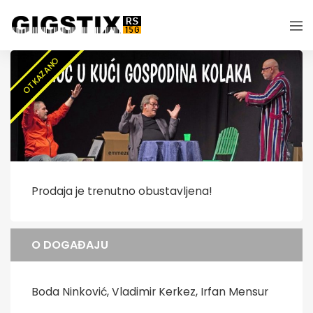
OTKAZANO
Prodaja je trenutno obustavljena!
O DOGAĐAJU
Boda Ninković, Vladimir Kerkez, Irfan Mensur