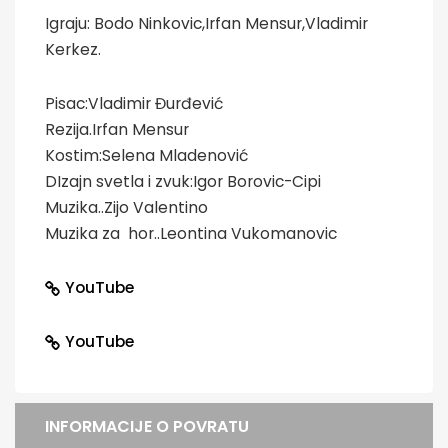
Igraju: Bodo Ninkovic,Irfan Mensur,Vladimir
Kerkez.
Pisac:Vladimir Đurđević
Rezija.Irfan Mensur
Kostim:Selena Mladenović
DIzajn svetla i zvuk:Igor Borovic-Cipi
Muzika..Zijo Valentino
Muzika za hor..Leontina Vukomanovic
YouTube
YouTube
INFORMACIJE O POVRATU