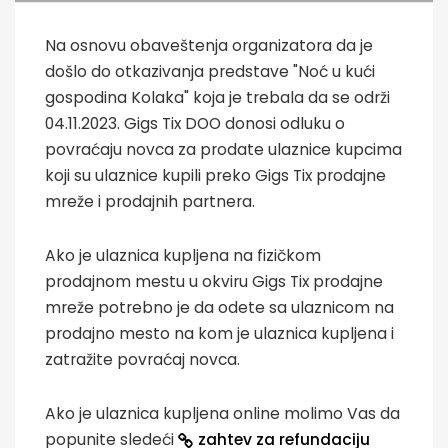
Na osnovu obaveštenja organizatora da je
došlo do otkazivanja predstave "Noć u kući
gospodina Kolaka" koja je trebala da se održi
04.11.2023. Gigs Tix DOO donosi odluku o
povraćaju novca za prodate ulaznice kupcima
koji su ulaznice kupili preko Gigs Tix prodajne
mreže i prodajnih partnera.
Ako je ulaznica kupljena na fizičkom
prodajnom mestu u okviru Gigs Tix prodajne
mreže potrebno je da odete sa ulaznicom na
prodajno mesto na kom je ulaznica kupljena i
zatražite povraćaj novca.
Ako je ulaznica kupljena online molimo Vas da
popunite sledeći
zahtev za refundaciju