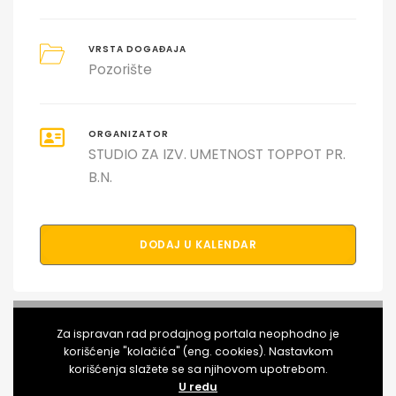
VRSTA DOGAĐAJA
Pozorište
ORGANIZATOR
STUDIO ZA IZV. UMETNOST TOPPOT PR.
B.N.
DODAJ U KALENDAR
PODELI DOGAĐAJ SA PRIJATELJIMA
Za ispravan rad prodajnog portala neophodno je
korišćenje "kolačića" (eng. cookies). Nastavkom
korišćenja slažete se sa njihovom upotrebom.
U redu