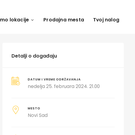
amo lokacije
Prodajna mesta
Tvoj nalog
Detalji o događaju
DATUM I VREME ODRŽAVANJA
nedelja 25. februara 2024. 21.00
MESTO
Novi Sad