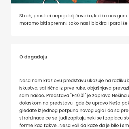
Strah, prastari neprijatelj čoveka, koliko nas gur
moramo biti spremni, tako nas i blokira i parališ
O događaju
Neša nam kroz ovu predstavu ukazuje na razliku i
iskustva, satirično iz prve ruke, objašnjava prevazi
sam našao. Predstava "F40.01" je zapravo Nešina d
dolaskom na predstavu , gde će upravo Neša pokuš
gledate iz jednog potpuno novog ugla i da sa pr
strah.Inace ce se ljudi zapitaju,neki se i zaplacu
forme kao takve…Neša voli da kaze da je bilo i