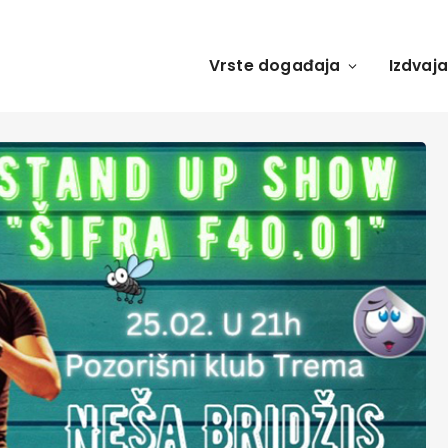
Vrste događaja
Izdvaj