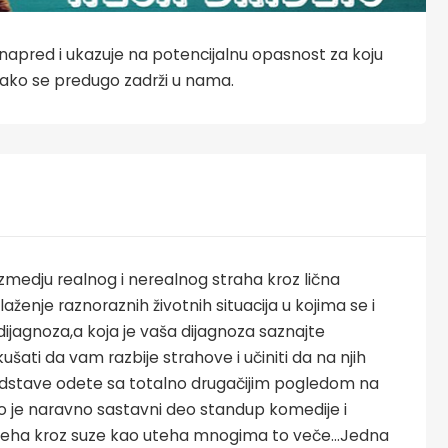
a napred i ukazuje na potencijalnu opasnost za koju
e ako se predugo zadrži u nama.
zmedju realnog i nerealnog straha kroz lična
laženje raznoraznih životnih situacija u kojima se i
ijagnoza,a koja je vaša dijagnoza saznajte
ati da vam razbije strahove i učiniti da na njih
edstave odete sa totalno drugačijim pogledom na
 sto je naravno sastavni deo standup komedije i
 smeha kroz suze kao uteha mnogima to veče…Jedna