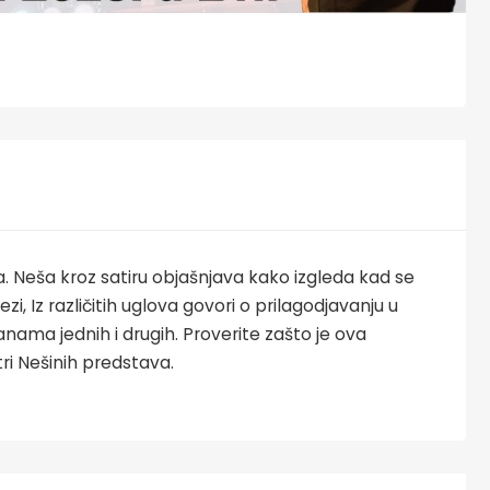
 Neša kroz satiru objašnjava kako izgleda kad se
zi, Iz različitih uglova govori o prilagodjavanju u
nama jednih i drugih. Proverite zašto je ova
tri Nešinih predstava.