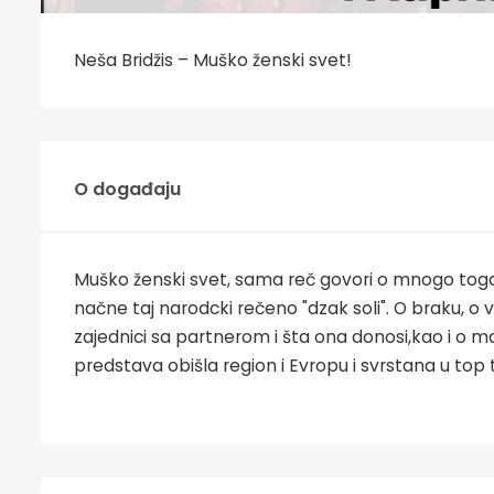
Neša Bridžis – Muško ženski svet!
O događaju
Muško ženski svet, sama reč govori o mnogo toga.
načne taj narodcki rečeno "dzak soli". O braku, o ve
zajednici sa partnerom i šta ona donosi,kao i o ma
predstava obišla region i Evropu i svrstana u top 