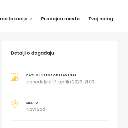
amo lokacije
Prodajna mesta
Tvoj nalog
Detalji o događaju
DATUM I VREME ODRŽAVANJA
ponedeljak 17. aprila 2023. 21.00
MESTO
Novi Sad