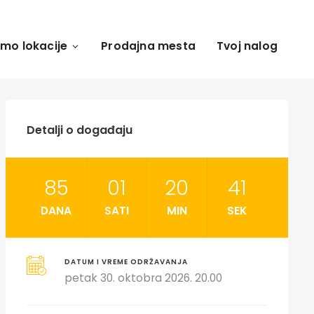
amo lokacije
Prodajna mesta
Tvoj nalog
Detalji o događaju
85
01
20
40
DANA
SATI
MIN
SEK
DATUM I VREME ODRŽAVANJA
petak 30. oktobra 2026. 20.00