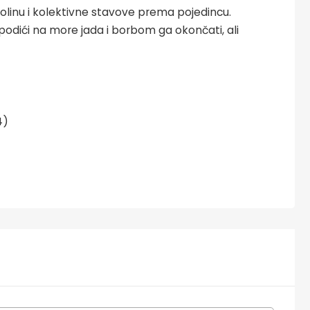
kolinu i kolektivne stavove prema pojedincu.
 se podići na more jada i borbom ga okončati, ali
4)