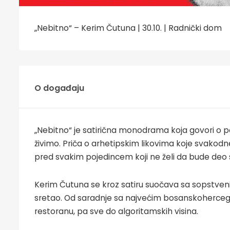
„Nebitno“ – Kerim Čutuna | 30.10. | Radnički dom
O događaju
„Nebitno“ je satirična monodrama koja govori o 
živimo. Priča o arhetipskim likovima koje svako
pred svakim pojedincem koji ne želi da bude deo 
Kerim Čutuna se kroz satiru suočava sa sopstveni
sretao. Od saradnje sa najvećim bosanskoherceg
restoranu, pa sve do algoritamskih visina.