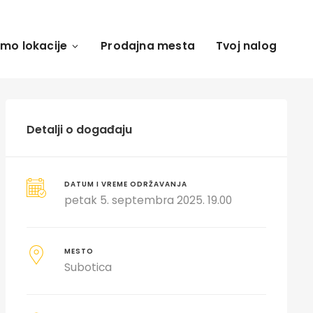
amo lokacije
Prodajna mesta
Tvoj nalog
Detalji o događaju
DATUM I VREME ODRŽAVANJA
petak 5. septembra 2025. 19.00
MESTO
Subotica