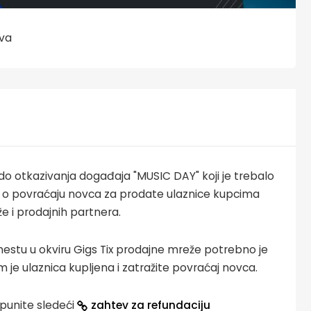
ova
o otkazivanja događaja "MUSIC DAY" koji je trebalo
ku o povraćaju novca za prodate ulaznice kupcima
že i prodajnih partnera.
estu u okviru Gigs Tix prodajne mreže potrebno je
e ulaznica kupljena i zatražite povraćaj novca.
punite sledeći
zahtev za refundaciju