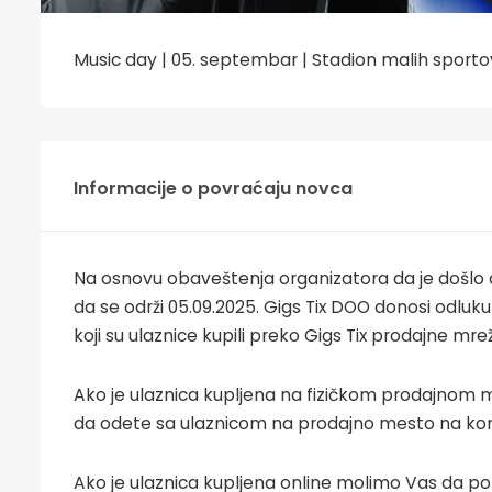
Music day | 05. septembar | Stadion malih sport
Informacije o povraćaju novca
Na osnovu obaveštenja organizatora da je došlo d
da se održi 05.09.2025. Gigs Tix DOO donosi odlu
koji su ulaznice kupili preko Gigs Tix prodajne mre
Ako je ulaznica kupljena na fizičkom prodajnom m
da odete sa ulaznicom na prodajno mesto na kom j
Ako je ulaznica kupljena online molimo Vas da po