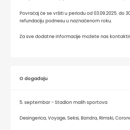
Povraćaj će se vršiti u periodu od 03.09.2025. do
refundaciju podnesu u naznačenom roku.
Za sve dodatne informacije možete nas kontaktir
O događaju
5. septembar - Stadion malih sportova
Desingerica, Voyage, Seksi, Bandra, Rimski, Coron