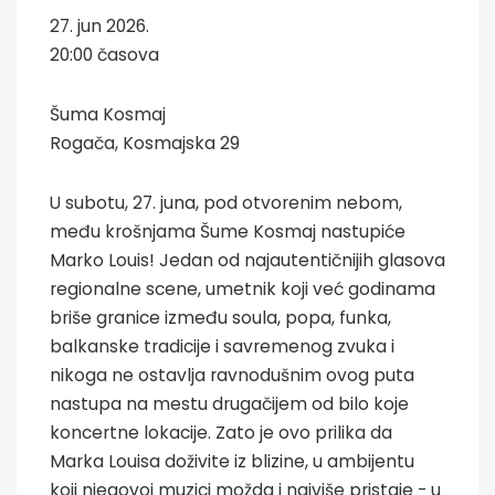
27. jun 2026.
20:00 časova
Šuma Kosmaj
Rogača, Kosmajska 29
U subotu, 27. juna, pod otvorenim nebom,
među krošnjama Šume Kosmaj nastupiće
Marko Louis! Jedan od najautentičnijih glasova
regionalne scene, umetnik koji već godinama
briše granice između soula, popa, funka,
balkanske tradicije i savremenog zvuka i
nikoga ne ostavlja ravnodušnim ovog puta
nastupa na mestu drugačijem od bilo koje
koncertne lokacije. Zato je ovo prilika da
Marka Louisa doživite iz blizine, u ambijentu
koji njegovoj muzici možda i najviše pristaje - u