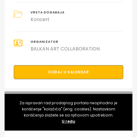
VRSTA DOGAĐAJA
Koncert
ORGANIZATOR
BALKAN ART COLLABORATION
DODAJ U KALENDAR
PODELI DOGAĐAJ SA PRIJATELJIMA
Za ispravan rad prodajnog portala neophodno je
korišćenje "kolačića" (eng. cookies). Nastavkom
korišćenja slažete se sa njihovom upotrebom.
U redu