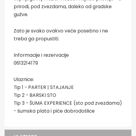
prirodi, pod zvezdama, daleko od gradske
gužve.
Zato je svako ovakvo veče posebno i ne
treba ga propustiti.
Informacije i rezervacije
0613214179
Ulaznice:
Tip 1 - PARTER | STAJANJE
Tip 2 - BARSKI STO
Tip 3 - ŠUMA EXPERIENCE (sto pod zvezdama)
- šumska plata i piće dobrodošlice